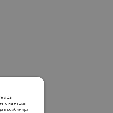
е и да
нето на нашия
 да я комбинират