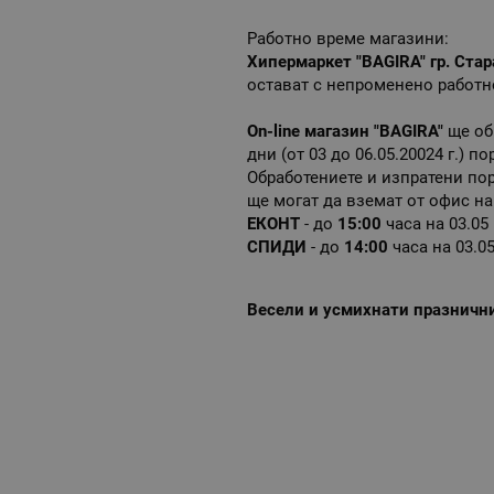
Работно време магазини:
Хипермаркет "BAGIRA" гр. Стар
остават с непроменено работн
On-line магазин "BAGIRA"
ще об
дни (от 03 до 06.05.20024 г.) п
Обработениете и изпратени поръ
ще могат да вземат от офис на
ЕКОНТ
- до
15:00
часа на 03.05 
СПИДИ
- до
14:00
часа на 03.05
Весели и усмихнати празнични