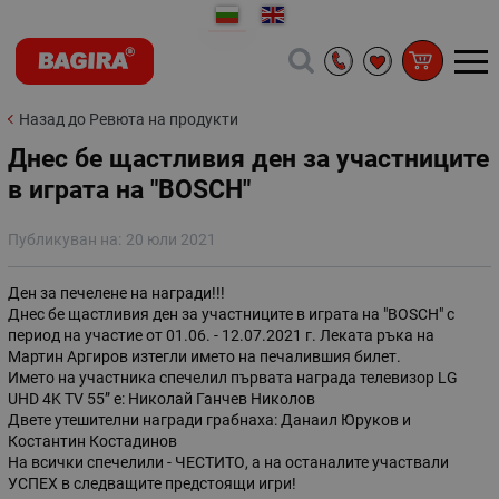
Назад до Ревюта на продукти
Днес бе щастливия ден за участниците
в играта на "BOSCH"
Публикуван на:
20 юли 2021
Ден за печелене на награди!!!
Днес бе щастливия ден за участниците в играта на "BOSCH" с
период на участие от 01.06. - 12.07.2021 г. Леката ръка на
Мартин Аргиров изтегли името на печалившия билет.
Името на участника спечелил първата награда телевизор LG
UHD 4K TV 55” е: Николай Ганчев Николов
Двете утешителни награди грабнаха: Данаил Юруков и
Костантин Костадинов
На всички спечелили - ЧЕСТИТО, а на останалите участвали
УСПЕХ в следващите предстоящи игри!