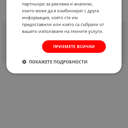
партньори за реклама и анализи,
които може да я комбинират с друга
информация, която сте им
предоставили или която са събрали от
ЪГЛОШЛАЙФ DeWALT D28111
вашето използване на техните услуги.
30 ноември 2017
Ревюта на продукти
ПРИЕМЕТЕ ВСИЧКИ
Мощен и компактен ъглошлайф с мощност 850W. Блокиране
на шпиндела. Самостоятелно изключващи се четки...
ПОКАЖЕТЕ ПОДРОБНОСТИ