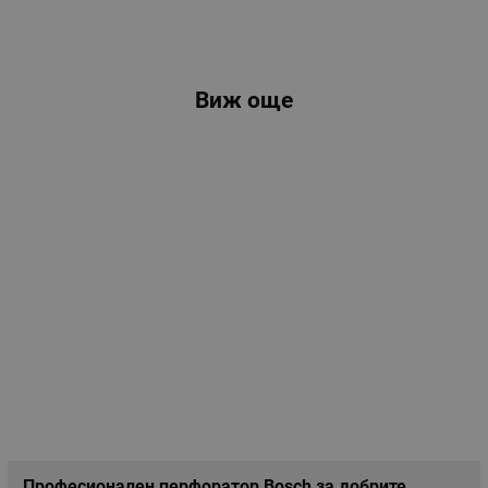
Виж още
Професионален перфоратор Bosch за добрите