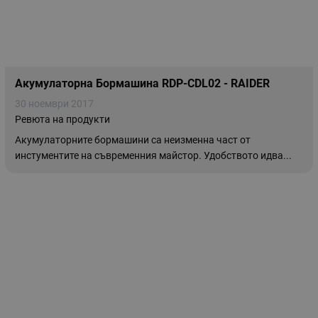
Акумулаторна Бормашина RDP-CDL02 - RAIDER
30 ноември 2017
Ревюта на продукти
Акумулаторните бормашини са неизмeнна част от
инстументите на съвременния майстор. Удобството идва...