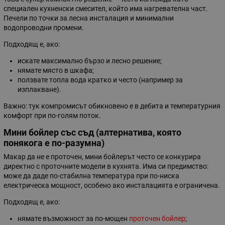
специален кухненски смесител, който има нагревателна част.
Печели по точки за лесна инсталация и минимални
водопроводни промени.
Подходящ е, ако:
искате максимално бързо и лесно решение;
нямате място в шкафа;
ползвате топла вода кратко и често (например за
изплакване).
Важно: тук компромисът обикновено е в дебита и температурния
комфорт при по-голям поток.
Мини бойлер със съд (алтернатива, която
понякога е по-разумна)
Макар да не е проточен, мини бойлерът често се конкурира
директно с проточните модели в кухнята. Има си предимство:
може да даде по-стабилна температура при по-ниска
електрическа мощност, особено ако инсталацията е ограничена.
Подходящ е, ако:
нямате възможност за по-мощен
проточен бойлер
;