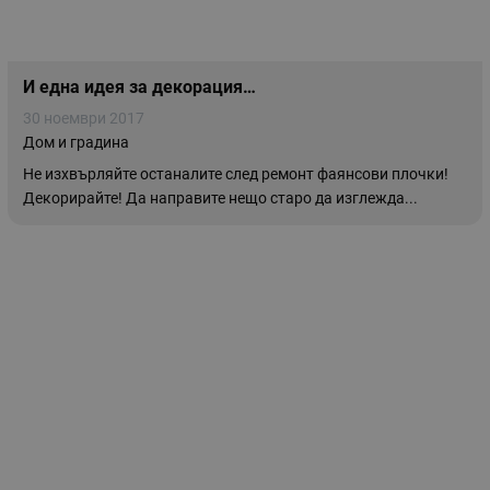
И една идея за декорация…
30 ноември 2017
Дом и градина
Не изхвърляйте останалите след ремонт фаянсови плочки!
Декорирайте! Да направите нещо старо да изглежда...