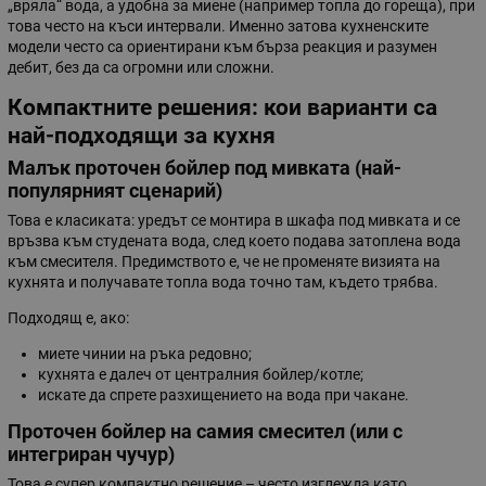
„вряла“ вода, а удобна за миене (например топла до гореща), при
това често на къси интервали. Именно затова кухненските
модели често са ориентирани към бърза реакция и разумен
дебит, без да са огромни или сложни.
Компактните решения: кои варианти са
най-подходящи за кухня
Малък проточен бойлер под мивката (най-
популярният сценарий)
Това е класиката: уредът се монтира в шкафа под мивката и се
връзва към студената вода, след което подава затоплена вода
към смесителя. Предимството е, че не променяте визията на
кухнята и получавате топла вода точно там, където трябва.
Подходящ е, ако:
миете чинии на ръка редовно;
кухнята е далеч от централния бойлер/котле;
искате да спрете разхищението на вода при чакане.
Проточен бойлер на самия смесител (или с
интегриран чучур)
Това е супер компактно решение – често изглежда като