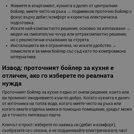
Живеете в апартамент, кухнята е далеч от централния
бойлер, миете често на ръка → подмивков проточен бойлер с
фокус върху дебит/комфорт и коректна електрическа
подготовка.
Искате най-компактното решение, основно за изплакване →
модел на смесител/на чучур или ултракомпактно решение,
но с реалистични очаквания за струята.
Инсталацията ви е ограничена, но искате удобство →
помислете и за мини бойлер със съд като по-компромисна
алтернатива.
Извод: проточният бойлер за кухня е
отличен, ако го изберете по реалната
нужда
Проточният бойлер за кухня е едно от онези решения, които или
ви променят ежедневието към по-добро. Когато кухнята е далеч
от източника на топла вода, когато миете често на ръка или
когато имате отделна мивка в помощно помещение, уредът може
да е точното липсващо парче.
Ключът е прост: изберете по навика си (дебит и комфорт),
съобразете се с сезона, и не подценявайте електрическата част.