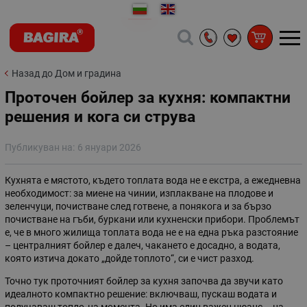
Назад до Дом и градина
Проточен бойлер за кухня: компактни
решения и кога си струва
Публикуван на:
6 януари 2026
Кухнята е мястото, където топлата вода не е екстрa, а ежедневна
необходимост: за миене на чинии, изплакване на плодове и
зеленчуци, почистване след готвене, а понякога и за бързо
почистване на гъби, буркани или кухненски прибори. Проблемът
е, че в много жилища топлата вода не е на една ръка разстояние
– централният бойлер е далеч, чакането е досадно, а водата,
която изтича докато „дойде топлото“, си е чист разход.
Точно тук проточният бойлер за кухня започва да звучи като
идеалното компактно решение: включваш, пускаш водата и
получаваш топло„на момента. Но има един важен нюанс – на