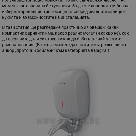
момента не означава без условия. За да сте доволни, трябва да
изберете правилния тип и мощност според реалните навици в
кухнята и възможностите на инсталацията.
В тази статия ще разгледаме практично и човешки: какви
компактни варианти има, какво реално могат (и какво не), как
да прецените дали си струва и как да избегнете най-честите
разочарования. (В текста можете да сложите вътрешен линк с
анкор „проточни бойлери“ към категорията в Bagira.)