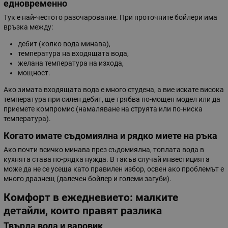
едновременно
Тук е най-честото разочарование. При проточните бойлери има
връзка между:
дебит (колко вода минава),
температура на входящата вода,
желана температура на изхода,
мощност.
Ако зимата входящата вода е много студена, а вие искате висока
температура при силен дебит, ще трябва по-мощен модел или да
приемете компромис (намаляване на струята или по-ниска
температура).
Когато имате съдомиялна и рядко миете на ръка
Ако почти всичко минава през съдомиялна, топлата вода в
кухнята става по-рядка нужда. В такъв случай инвестицията
може да не се усеща като правилен избор, освен ако проблемът е
много дразнещ (далечен бойлер и големи загуби).
Комфорт в ежедневието: малките
детайли, които правят разлика
Твърда вода и варовик