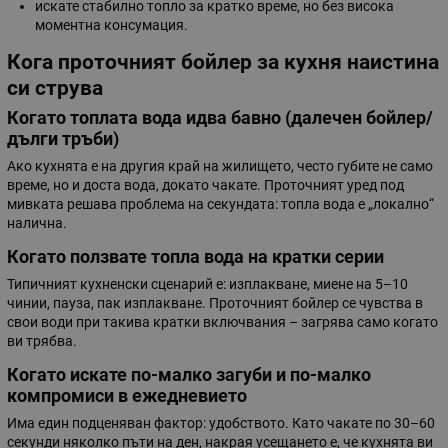
искате стабилно топло за кратко време, но без висока
моментна консумация.
Кога проточният бойлер за кухня наистина
си струва
Когато топлата вода идва бавно (далечен бойлер/
дълги тръби)
Ако кухнята е на другия край на жилището, често губите не само
време, но и доста вода, докато чакате. Проточният уред под
мивката решава проблема на секундата: топла вода е „локално“
налична.
Когато ползвате топла вода на кратки серии
Типичният кухненски сценарий е: изплакване, миене на 5–10
чинии, пауза, пак изплакване. Проточният бойлер се чувства в
свои води при такива кратки включвания – загрява само когато
ви трябва.
Когато искате по-малко загуби и по-малко
компромиси в ежедневието
Има един подценяван фактор: удобството. Като чакате по 30–60
секунди няколко пъти на ден, накрая усещането е, че кухнята ви