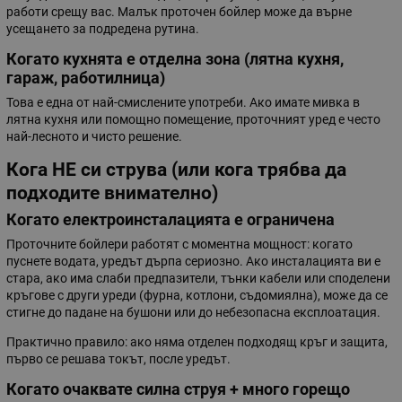
работи срещу вас. Малък проточен бойлер може да върне
усещането за подредена рутина.
Когато кухнята е отделна зона (лятна кухня,
гараж, работилница)
Това е една от най-смислените употреби. Ако имате мивка в
лятна кухня или помощно помещение, проточният уред е често
най-лесното и чисто решение.
Кога НЕ си струва (или кога трябва да
подходите внимателно)
Когато електроинсталацията е ограничена
Проточните бойлери работят с моментна мощност: когато
пуснете водата, уредът дърпа сериозно. Ако инсталацията ви е
стара, ако има слаби предпазители, тънки кабели или споделени
кръгове с други уреди (фурна, котлони, съдомиялна), може да се
стигне до падане на бушони или до небезопасна експлоатация.
Практично правило: ако няма отделен подходящ кръг и защита,
първо се решава токът, после уредът.
Когато очаквате силна струя + много горещо