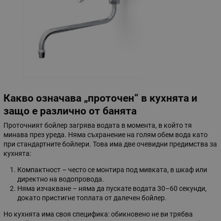
Какво означава „проточен“ в кухнята и
защо е различно от банята
Проточният бойлер загрява водата в момента, в който тя
минава през уреда. Няма съхранение на голям обем вода като
при стандартните бойлери. Това има две очевидни предимства за
кухнята:
Компактност – често се монтира под мивката, в шкаф или
директно на водопровода.
Няма изчакване – няма да пускате водата 30–60 секунди,
докато пристигне топлата от далечен бойлер.
Но кухнята има своя специфика: обикновено не ви трябва