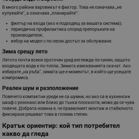
В много райони варовикът е фактор. Това не означава „не
купувайте“, а означава „планирайте“:
филтър на входа (ако е подходящ за вашата система);
периодична профилактика според препоръките на
производителя;
избор на модел с по-лесен достъп за обслужване.
Зима срещу лято
Лятото почти всеки проточен уред изглежда по-силен, защото
входящата вода е по-топла. Зимата изискванията скачат. Ако
избирате „на ръба“, зимата ще е моментът, в който ще усещате
компромиса.
Реален шум и разположение
Повечето компактни уреди не са шумни, но ако са в кухненски
шкаф с резонанс или близо до тънки плоскости, може да се чува
повече. Добрата новина е, че правилният монтаж и стабилното
фиксиране решават това в голяма степен.
Кратък ориентир: кой тип потребител
какво да гледа