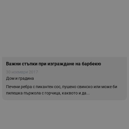
Важни стъпки при изграждане на барбекю
30 ноември 2017
Дом и градина
Печени ребра с пикантен сос, пушено свинско или може би
пилешка пържола с горчица, каквото и да...