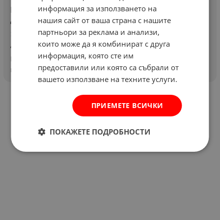
информация за използването на
Как да поддържаме мотофрезата, за да работи
дълго без проблеми
нашия сайт от ваша страна с нашите
партньори за реклама и анализи,
20 март 2026
които може да я комбинират с друга
Дом и градина
информация, която сте им
Поддръжката на мотофреза включва редовно почистване,
предоставили или която са събрали от
проверка на маслото, смяна на консумативите,...
вашето използване на техните услуги.
ПРИЕМЕТЕ ВСИЧКИ
ПОКАЖЕТЕ ПОДРОБНОСТИ