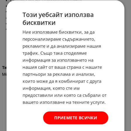
Светеща дръжка с неонов светодиод
Секретен патрон
5 + 2 секретни ключа
Този уебсайт използва
о
Шпионка 200
бисквитки
Подходяща за вътрешен и външен монтаж
Дебелина на ламарината: 1.2 мм.
Ние използваме бисквитки, за да
персонализираме съдържанието,
рекламите и да анализираме нашия
Характеристики
трафик. Също така споделяме
информация за използването на
нашия сайт от ваша страна с нашите
Тип врата
партньори за реклама и анализи,
Метална тежък тип
които може да я комбинират с друга
информация, която сте им
предоставили или която са събрали от
вашето използване на техните услуги.
ПРИЕМЕТЕ ВСИЧКИ