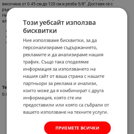
височина от 0.45 см до 120 см и резба 5/8". Доставя се с
ръководство с инструкции и защитен калъф за съхранение.
Нивелирът е лек, лесен за транспортиране и изработен от
Този уебсайт използва
алуминий.
бисквитки
Работна височина:
0.45-120 см
Материал:
алуминий
Ние използваме бисквитки, за да
Резба:
5/8"
персонализираме съдържанието,
рекламите и да анализираме нашия
трафик. Също така споделяме
информация за използването на
Характеристики
нашия сайт от ваша страна с нашите
партньори за реклама и анализи,
Тегло (кг.)
които може да я комбинират с друга
0.800
информация, която сте им
предоставили или която са събрали от
вашето използване на техните услуги.
ПРИЕМЕТЕ ВСИЧКИ