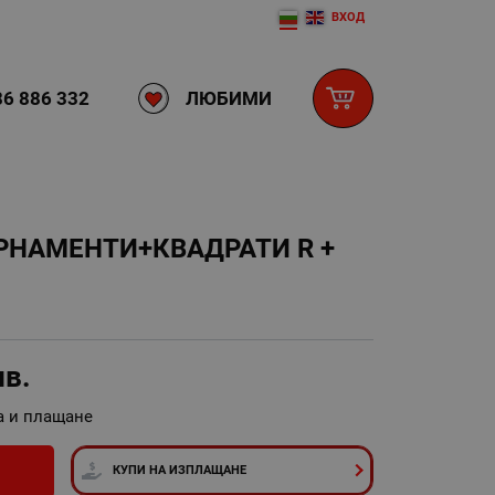
ВХОД
ЛЮБИМИ
6 886 332
РНАМЕНТИ+КВАДРАТИ R +
лв.
а и плащане
И
КУПИ НА ИЗПЛАЩАНЕ