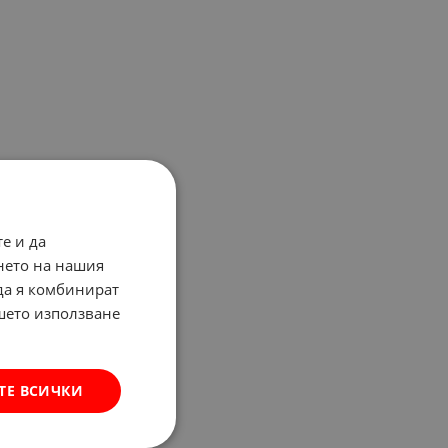
е и да
нето на нашия
 да я комбинират
ашето използване
ТЕ ВСИЧКИ