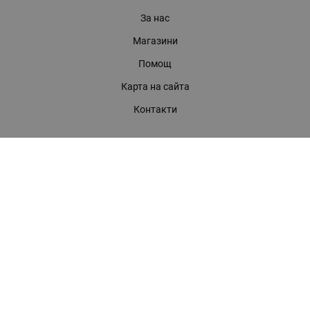
За нас
Магазини
Помощ
Карта на сайта
Контакти
КОНТАКТИ
БАГИРА ООД
гр. Стара Загора, бул. "Патриарх Евтимий" 39
Телефони:
0899 919 917
- Информация
(042) 613 389
- Факс
0886 886 332
- Онлайн магазин
E-mail:
online:at:bagira.bg
МЕТОДИ НА ПЛАЩАНЕ