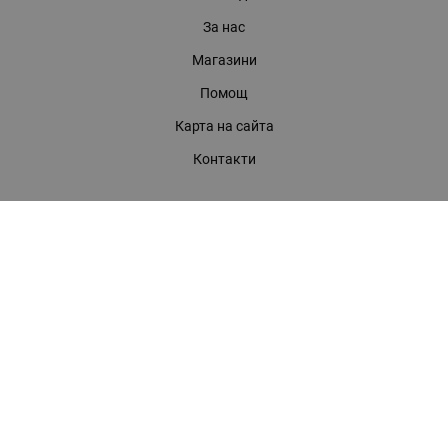
За нас
Магазини
Помощ
Карта на сайта
Контакти
КОНТАКТИ
БАГИРА ООД
гр. Стара Загора, бул. "Патриарх Евтимий" 39
Телефони:
0899 919 917
- Информация
(042) 613 389
- Факс
0886 886 332
- Онлайн магазин
E-mail:
online:at:bagira.bg
МЕТОДИ НА ПЛАЩАНЕ