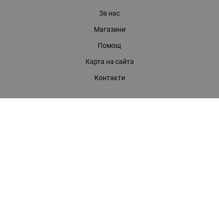
За нас
Магазини
Помощ
Карта на сайта
Контакти
КОНТАКТИ
БАГИРА ООД
гр. Стара Загора, бул. "Патриарх Евтимий" 39
Телефони:
0899 919 917
- Информация
(042) 613 389
- Факс
0886 886 332
- Онлайн магазин
E-mail:
online:at:bagira.bg
МЕТОДИ НА ПЛАЩАНЕ