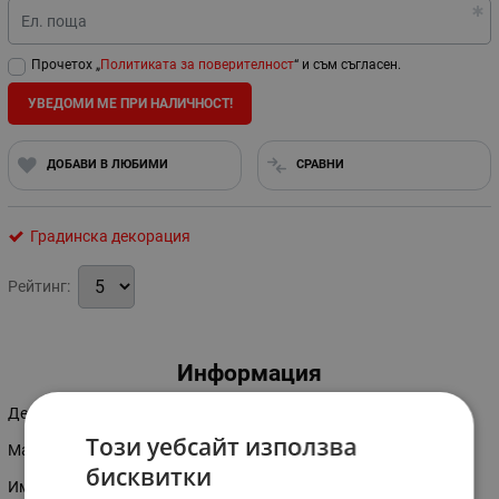
Ел. поща
Прочетох „
Политиката за поверителност
“ и съм съгласен.
УВЕДОМИ МЕ ПРИ НАЛИЧНОСТ!
ДОБАВИ В ЛЮБИМИ
СРАВНИ
Градинска декорация
Рейтинг:
Информация
Декоративен електрически шадраван
Този уебсайт използва
Mатериал-полиризин
бисквитки
Имитация на мрамор