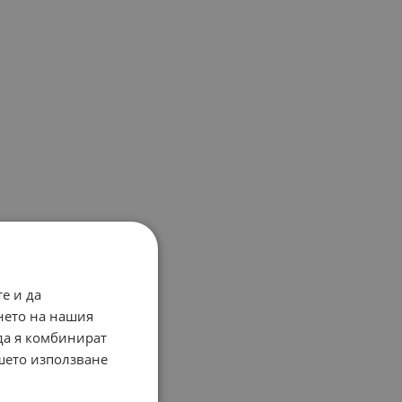
е и да
нето на нашия
 да я комбинират
ашето използване