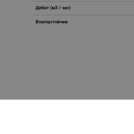
Дебит (м3 / час)
Влагоустойчив
Отзиви към продукт