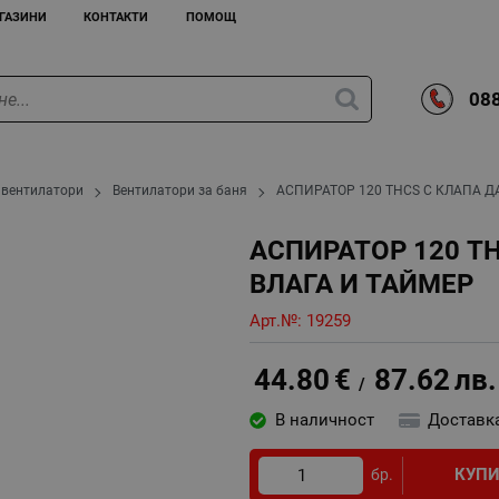
ГАЗИНИ
КОНТАКТИ
ПОМОЩ
088
 вентилатори
Вентилатори за баня
АСПИРАТОР 120 THCS С КЛАПА Д
АСПИРАТОР 120 T
ВЛАГА И ТАЙМЕР
Арт.№:
19259
44.80
€
87.62
лв.
/
В наличност
Доставк
КУП
бр.