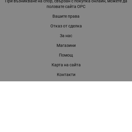
При възникване на спор, свързан с покупка онлайн, можете да
ползвате сайта ОРС
Вашите права
Отказ от сделка
За нас
Магазини
Помощ
Карта на сайта
Контакти
КОНТАКТИ
БАГИРА ООД
гр. Стара Загора, бул. "Патриарх Евтимий" 39
Телефони:
0899 919 917
- Информация
(042) 613 389
- Факс