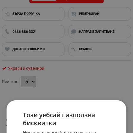
БЪРЗА ПОРЪЧКА
РЕЗЕРВИРАЙ
0886 886 332
НАПРАВИ ЗАПИТВАНЕ
ДОБАВИ В ЛЮБИМИ
СРАВНИ
Украси и сувенири
Рейтинг:
Информация
Този уебсайт използва
Материал-полиризин
бисквитки
Размер-12см.
Ние използваме бисквитки, за да