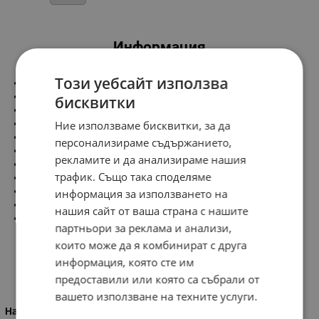
Информация
Този уебсайт използва
Размери:
Височина - 150 mm
бисквитки
Ширина - 149mm
Дължина - 56 mm
Ние използваме бисквитки, за да
Характеристики:
персонализираме съдържанието,
Напрежение - 220V/50Hz
рекламите и да анализираме нашия
Обороти - 2500 об/м
трафик. Също така споделяме
Дебит - 60m3/h
Консумирана мощност - 16W
информация за използването на
IP 44
нашия сайт от ваша страна с нашите
Тегло - 0.370 kg
партньори за реклама и анализи,
които може да я комбинират с друга
информация, която сте им
Характеристики
предоставили или която са събрали от
вашето използване на техните услуги.
Напрежение (V)