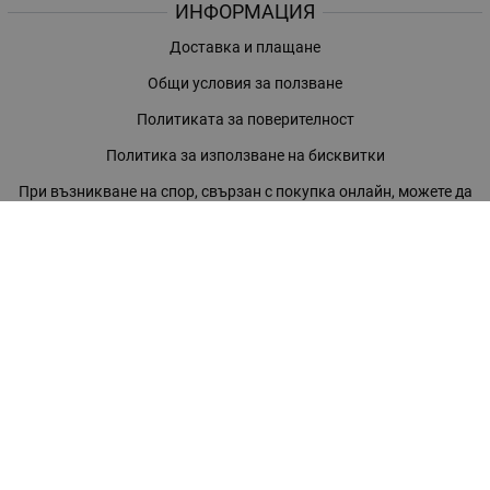
ИНФОРМАЦИЯ
Доставка и плащане
Общи условия за ползване
Политиката за поверителност
Политика за използване на бисквитки
При възникване на спор, свързан с покупка онлайн, можете да
ползвате сайта ОРС
Вашите права
Отказ от сделка
За нас
Магазини
Помощ
Карта на сайта
Контакти