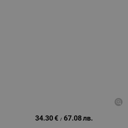
34.30
€
67.08
лв.
/