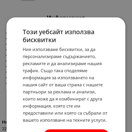
Информация
Този уебсайт използва
Размери:
бисквитки
Диаметър - 154 mm
Дължина - 68 mm
Ние използваме бисквитки, за да
Характеристики:
Напрежение - 220V/50Hz
персонализираме съдържанието,
Обороти - 2750 об/м
рекламите и да анализираме нашия
Дебит - 105m3/h
трафик. Също така споделяме
Консумирана мощност - 16W
информация за използването на
IP 44
Тегло - 0.570 kg
нашия сайт от ваша страна с нашите
партньори за реклама и анализи,
които може да я комбинират с друга
информация, която сте им
Характеристики
предоставили или която са събрали от
вашето използване на техните услуги.
Напрежение (V)
220 - 230