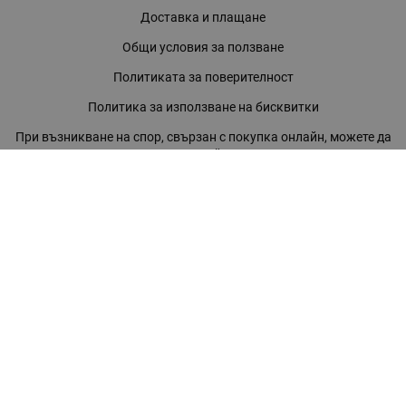
Доставка и плащане
Общи условия за ползване
Политиката за поверителност
Политика за използване на бисквитки
При възникване на спор, свързан с покупка онлайн, можете да
ползвате сайта ОРС
Вашите права
Отказ от сделка
За нас
Магазини
Помощ
Карта на сайта
Контакти