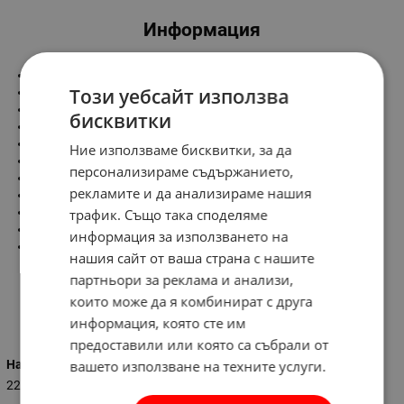
Информация
Размери:
Този уебсайт използва
Височина - 190 мм
Ширина - 189 мм
бисквитки
Дължина - 54 мм
Характеристики:
Ние използваме бисквитки, за да
Напрежение - 220V/50Hz
персонализираме съдържанието,
Обороти - 2650 об/м
рекламите и да анализираме нашия
Дебит - 150 м3/ч
Консумирана мощност - 18 W
трафик. Също така споделяме
IP 44
информация за използването на
Тегло - 0,620 кг
нашия сайт от ваша страна с нашите
партньори за реклама и анализи,
които може да я комбинират с друга
Характеристики
информация, която сте им
предоставили или която са събрали от
вашето използване на техните услуги.
Напрежение (V)
220 - 230