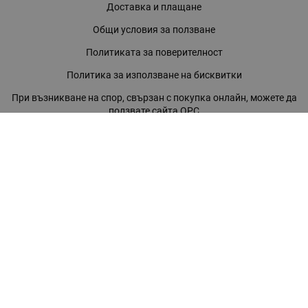
Доставка и плащане
Общи условия за ползване
Политиката за поверителност
Политика за използване на бисквитки
При възникване на спор, свързан с покупка онлайн, можете да
ползвате сайта ОРС
Вашите права
Отказ от сделка
За нас
Магазини
Помощ
Карта на сайта
Контакти