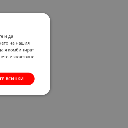
е и да
нето на нашия
 да я комбинират
ашето използване
ТЕ ВСИЧКИ