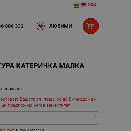
ВХОД
ЛЮБИМИ
6 886 332
ГУРА КАТЕРИЧКА МАЛКА
 и плащане
 оставете Вашата ел. поща, за да Ви уведомим
 Ви предложим негов заместител.
телност
“ и съм съгласен.