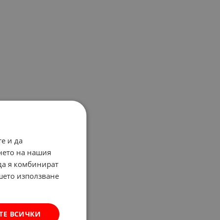
е и да
нето на нашия
 да я комбинират
ашето използване
ТЕ ВСИЧКИ