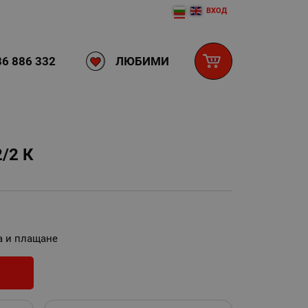
ВХОД
ЛЮБИМИ
6 886 332
/2 К
а и плащане
И