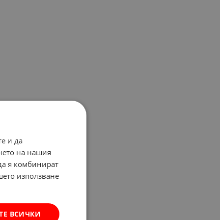
е и да
нето на нашия
 да я комбинират
ашето използване
ТЕ ВСИЧКИ