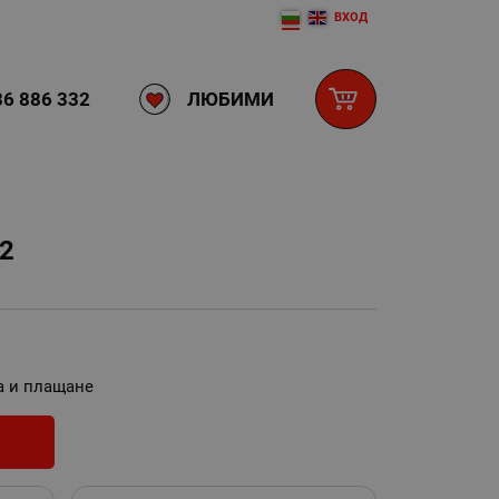
ВХОД
ЛЮБИМИ
6 886 332
2
а и плащане
И