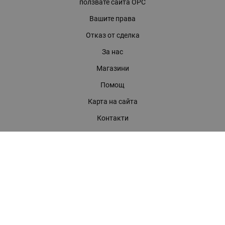
ползвате сайта ОРС
Вашите права
Отказ от сделка
За нас
Магазини
Помощ
Карта на сайта
Контакти
КОНТАКТИ
БАГИРА ООД
гр. Стара Загора, бул. "Патриарх Евтимий" 39
Телефони:
0899 919 917
- Информация
(042) 613 389
- Факс
0886 886 332
- Онлайн магазин