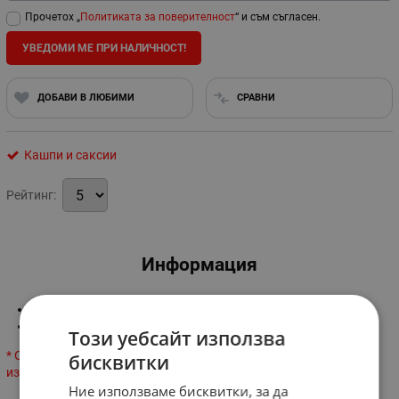
Прочетох „
Политиката за поверителност
“ и съм съгласен.
УВЕДОМИ МЕ ПРИ НАЛИЧНОСТ!
ДОБАВИ В ЛЮБИМИ
СРАВНИ
Кашпи и саксии
Рейтинг:
Информация
Материал: полиризин
Размер: 15 см
Този уебсайт използва
* Оцветяването на продукта може да врира от показаното на
бисквитки
изображението, в зависимост от производителя!
Ние използваме бисквитки, за да