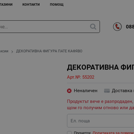
ГАЗИНИ
КОНТАКТИ
ПОМОЩ
088
аксии
ДЕКОРАТИВНА ФИГУРА ПАТЕ КАФЯВО
ДЕКОРАТИВНА ФИГ
Арт.№:
55202
Неналичен
Доставка
Продуктът вече е разпродаден,
щом го получим отново или да
Ел. поща
Прочетох „
Политиката за повери