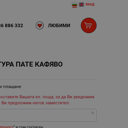
ВХОД
ЛЮБИМИ
6 886 332
УРА ПАТЕ КАФЯВО
 и плащане
 оставете Вашата ел. поща, за да Ви уведомим
 Ви предложим негов заместител.
телност
“ и съм съгласен.