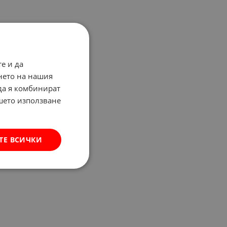
е и да
нето на нашия
 да я комбинират
ашето използване
ТЕ ВСИЧКИ