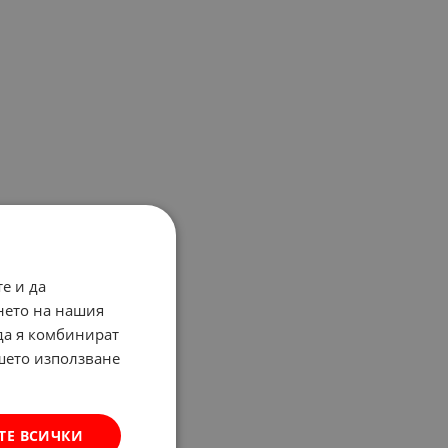
е и да
нето на нашия
 да я комбинират
ашето използване
ТЕ ВСИЧКИ