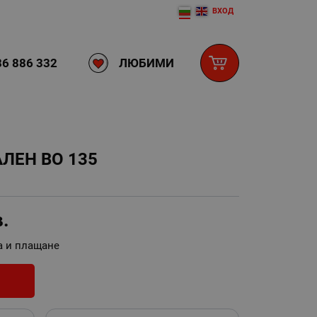
ВХОД
ЛЮБИМИ
6 886 332
ЛЕН ВО 135
в.
а и плащане
И