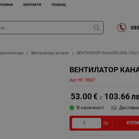
ГАЗИНИ
КОНТАКТИ
ПОМОЩ
088
 вентилатори
Вентилатори за баня
ВЕНТИЛАТОР КАНАЛЕН ВОК 120/1
ВЕНТИЛАТОР КАНА
Арт.№:
8687
53.00
€
103.66
л
/
В наличност
Доставк
КУП
бр.