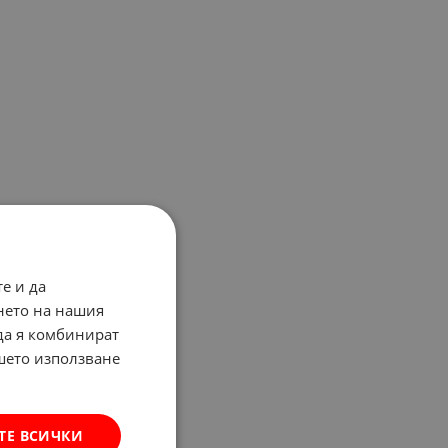
е и да
нето на нашия
 да я комбинират
ашето използване
ТЕ ВСИЧКИ