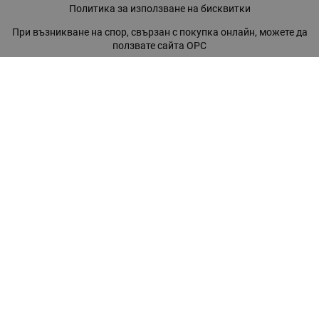
Политика за използване на бисквитки
При възникване на спор, свързан с покупка онлайн, можете да
ползвате сайта ОРС
Вашите права
Отказ от сделка
За нас
Магазини
Помощ
Карта на сайта
Контакти
КОНТАКТИ
БАГИРА ООД
гр. Стара Загора, бул. "Патриарх Евтимий" 39
Телефони: