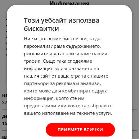
Информация
Този уебсайт използва
Характеристики:
Напрежение - 220V/50Hz
бисквитки
Обороти - 2650 об/м
Дебит - 150 м3/ч
Ние използваме бисквитки, за да
Консумирана мощност - 18 W
персонализираме съдържанието,
IP 44
рекламите и да анализираме нашия
Тегло - 0.500 кг
трафик. Също така споделяме
информация за използването на
нашия сайт от ваша страна с нашите
Характеристики
партньори за реклама и анализи,
които може да я комбинират с друга
Напрежение (V)
информация, която сте им
220 - 230
предоставили или която са събрали от
вашето използване на техните услуги.
Дебит (м3 / час)
150
ПРИЕМЕТЕ ВСИЧКИ
Влагоустойчив