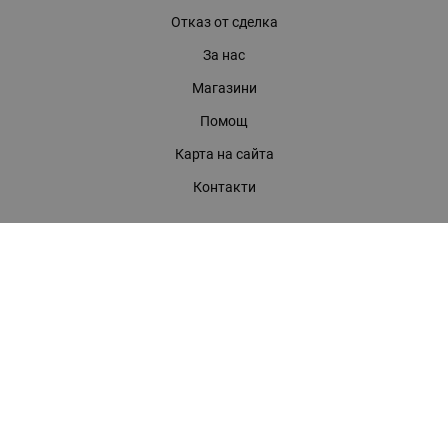
Отказ от сделка
За нас
Магазини
Помощ
Карта на сайта
Контакти
КОНТАКТИ
БАГИРА ООД
гр. Стара Загора, бул. "Патриарх Евтимий" 39
Телефони:
0899 919 917
- Информация
(042) 613 389
- Факс
0886 886 332
- Онлайн магазин
E-mail:
online:at:bagira.bg