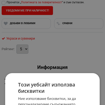
Прочетох „
Политиката за поверителност
“ и съм съгласен.
УВЕДОМИ МЕ ПРИ НАЛИЧНОСТ!
ДОБАВИ В ЛЮБИМИ
СРАВНИ
Украси и сувенири
Рейтинг:
Информация
Материал-полиризин
Този уебсайт използва
Размер-54см.
бисквитки
Ние използваме бисквитки, за да
персонализираме съдържанието,