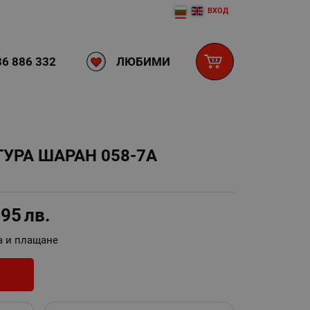
ВХОД
ЛЮБИМИ
6 886 332
УРА ШАРАН 058-7А
.95
лв.
а и плащане
И