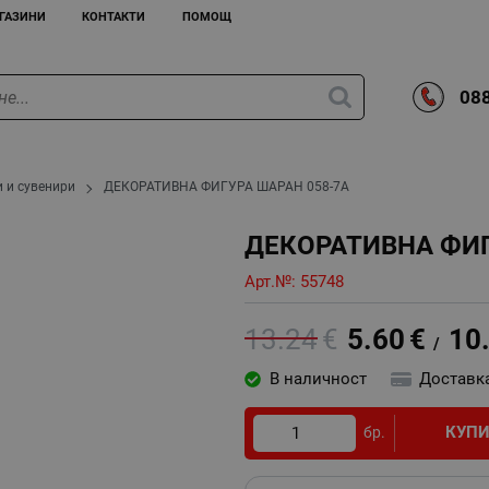
ГАЗИНИ
КОНТАКТИ
ПОМОЩ
088
и и сувенири
ДЕКОРАТИВНА ФИГУРА ШАРАН 058-7А
ДЕКОРАТИВНА ФИГ
Арт.№:
55748
13.24
€
5.60
€
10
/
В наличност
Доставк
КУП
бр.