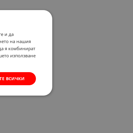
е и да
нето на нашия
 да я комбинират
ашето използване
ТЕ ВСИЧКИ