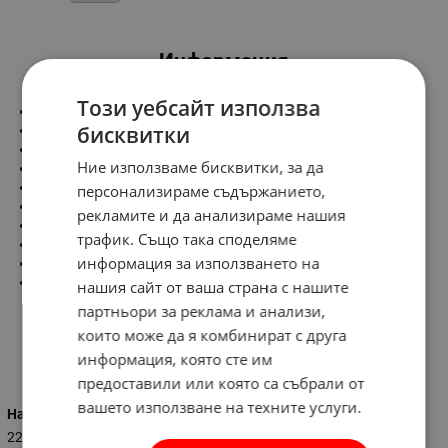
Информация
Този уебсайт използва
Размери:
бисквитки
Диаметър - 154 mm
Дължина - 68 mm
Ние използваме бисквитки, за да
Характеристики:
Напрежение - 220V/50Hz
персонализираме съдържанието,
Обороти - 2500 об/м
рекламите и да анализираме нашия
Дебит - 60m3/h
трафик. Също така споделяме
Консумирана мощност - 16W
информация за използването на
IP 44
Тегло - 0.370 kg
нашия сайт от ваша страна с нашите
партньори за реклама и анализи,
които може да я комбинират с друга
информация, която сте им
Характеристики
предоставили или която са събрали от
вашето използване на техните услуги.
Напрежение (V)
220 - 230