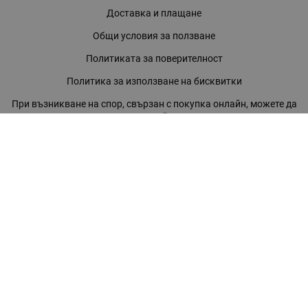
Доставка и плащане
Общи условия за ползване
Политиката за поверителност
Политика за използване на бисквитки
При възникване на спор, свързан с покупка онлайн, можете да
ползвате сайта ОРС
Вашите права
Отказ от сделка
За нас
Магазини
Помощ
Карта на сайта
Контакти