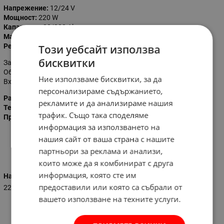
Напрежениe:
12/24 V
Мощност:
220 W
Капацитет:
20/200 Ah
Максимална сила на тока:
12 amp
Регулиране:
2 степени
Този уебсайт използва
бисквитки
Защита от претоварване и обратна полярност
Оборудван с амперметър и предпазител
Ние използваме бисквитки, за да
Входящ кабел с дължина 2,0 м. и щифт тип "Schuko"
персонализираме съдържанието,
Размери:
200 х 190 х 270 мм.
рекламите и да анализираме нашия
Тегло:
4.5 кг.
трафик. Също така споделяме
Произход:
Италия
информация за използването на
нашия сайт от ваша страна с нашите
Характеристики
партньори за реклама и анализи,
които може да я комбинират с друга
информация, която сте им
Напрежение (V)
предоставили или която са събрали от
220-230
вашето използване на техните услуги.