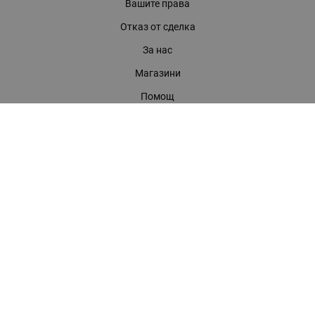
Вашите права
Отказ от сделка
За нас
Магазини
Помощ
Карта на сайта
Контакти
КОНТАКТИ
БАГИРА ООД
гр. Стара Загора, бул. "Патриарх Евтимий" 39
Телефони:
0899 919 917
- Информация
(042) 613 389
- Факс
0886 886 332
- Онлайн магазин
E-mail:
online:at:bagira.bg