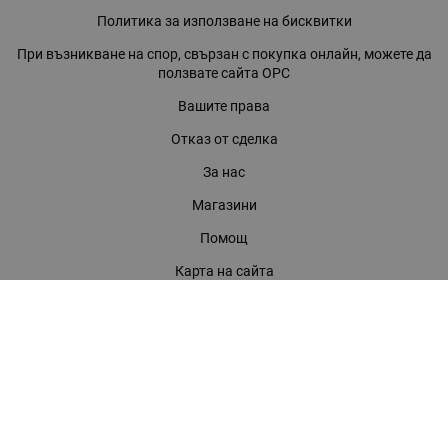
Политика за използване на бисквитки
При възникване на спор, свързан с покупка онлайн, можете да
ползвате сайта ОРС
Вашите права
Отказ от сделка
За нас
Магазини
Помощ
Карта на сайта
Контакти
КОНТАКТИ
БАГИРА ООД
гр. Стара Загора, бул. "Патриарх Евтимий" 39
Телефони: