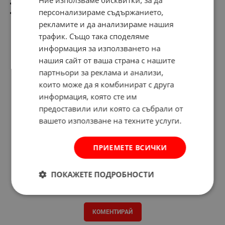
Ние използваме бисквитки, за да
Степен на защита от прах и вода: IP 20
персонализираме съдържанието,
Цвят: бежов
рекламите и да анализираме нашия
трафик. Също така споделяме
информация за използването на
нашия сайт от ваша страна с нашите
партньори за реклама и анализи,
които може да я комбинират с друга
информация, която сте им
предоставили или която са събрали от
вашето използване на техните услуги.
ПРИЕМЕТЕ ВСИЧКИ
ПОКАЖЕТЕ ПОДРОБНОСТИ
Отзиви към продукт
КОМЕНТИРАЙ