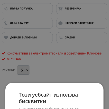
БЪРЗА ПОРЪЧКА
РЕЗЕРВИРАЙ
0886 886 332
НАПРАВИ ЗАПИТВАНЕ
ДОБАВИ В ЛЮБИМИ
СРАВНИ
Консумативи за електроматериали и осветление - Ключове
Mutlusan
Рейтинг:
Информация
Този уебсайт използва
бисквитки
Максимално натоварване: 10А
Номинално напрежение 250V