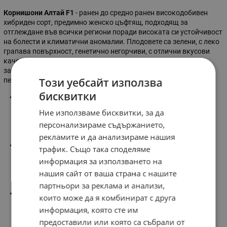
Корнишони Алтай F1
- ранен до средно ранен високодобивен
хибриден сорт, предимно женско цъфтящ, подходящ за
отглеждане във всички региони поради високата си устойчивост
на болести и климатични аномалии. Плодовете са зелени, с леко
грапава повърхност, генетично негорчиви, с отлични вкусови
качества и дължина 9 - 13 см. Характерно за този сорт, е че
запазва своята свежест 10 дни след обиране. Вегатационен
Този уебсайт използва
период - 35 - 45 дни.
бисквитки
Ранно производтсво:
- сеитба: 15.IV - 10.V
Ние използваме бисквитки, за да
- дълбочина на засяване: 1,5 - 3 см
персонализираме съдържанието,
- разстояние: 80+20/ 10 см
- сеитбена норма: 0,4 - 0,45 кг/дка
рекламите и да анализираме нашия
Късно производтсво:
трафик. Също така споделяме
- сеитба: 20.VI - 5.VII
информация за използването на
- дълбочина на засяване: 1,5 - 3 см
нашия сайт от ваша страна с нашите
- разстояние: 100+20/ 5 - 10 см
- сеитбена норма: 0,4 - 0,45 кг/дка
партньори за реклама и анализи,
Разфасовка:
1 гр
които може да я комбинират с друга
информация, която сте им
предоставили или която са събрали от