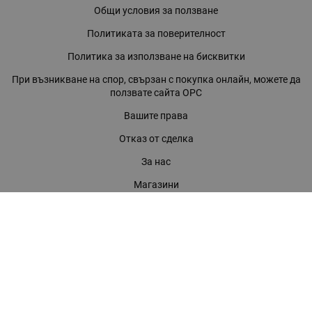
Общи условия за ползване
Политиката за поверителност
Политика за използване на бисквитки
При възникване на спор, свързан с покупка онлайн, можете да
ползвате сайта ОРС
Вашите права
Отказ от сделка
За нас
Магазини
Помощ
Карта на сайта
Контакти
КОНТАКТИ