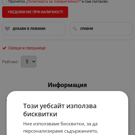
Прочетох „
Политиката за поверителност
“ и съм съгласен.
УВЕДОМИ МЕ ПРИ НАЛИЧНОСТ!
ДОБАВИ В ЛЮБИМИ
СРАВНИ
Свещи и свещници
Рейтинг:
Информация
Свещници с светещ диод
Този уебсайт използва
бисквитки
Ние използваме бисквитки, за да
персонализираме съдържанието,