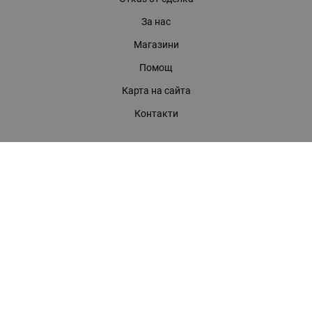
За нас
Магазини
Помощ
Карта на сайта
Контакти
КОНТАКТИ
БАГИРА ООД
гр. Стара Загора, бул. "Патриарх Евтимий" 39
Телефони:
0899 919 917
- Информация
(042) 613 389
- Факс
0886 886 332
- Онлайн магазин
E-mail:
online:at:bagira.bg
МЕТОДИ НА ПЛАЩАНЕ