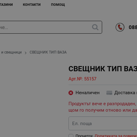
ГАЗИНИ
КОНТАКТИ
ПОМОЩ
088
 и свещници
СВЕЩНИК ТИП ВАЗА
СВЕЩНИК ТИП ВА
Арт.№:
55157
Неналичен
Доставка
Продуктът вече е разпродаден,
щом го получим отново или да
Ел. поща
Прочетох „
Политиката за повери