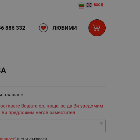
ВХОД
ЛЮБИМИ
6 886 332
ЗА
 и плащане
 оставете Вашата ел. поща, за да Ви уведомим
 Ви предложим негов заместител.
телност
“ и съм съгласен.