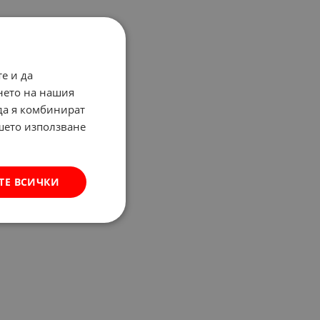
е и да
нето на нашия
 да я комбинират
ашето използване
ТЕ ВСИЧКИ