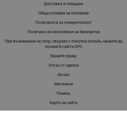
Доставка и плащане
Общи условия за ползване
Политиката за поверителност
Политика за използване на бисквитки
При възникване на спор, свързан с покупка онлайн, можете да
ползвате сайта ОРС
Вашите права
Отказ от сделка
За нас
Магазини
Помощ
Карта на сайта
Контакти