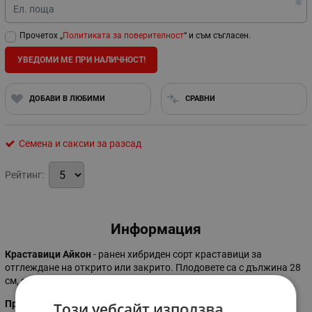
Ел. поща
Прочетох „
Политиката за поверителност
“ и съм съгласен.
УВЕДОМИ МЕ ПРИ НАЛИЧНОСТ!
ДОБАВИ В ЛЮБИМИ
СРАВНИ
Семена и саксии за разсад
Рейтинг:
Информация
Краставици Айкон
- ранен хибриден сорт краставици за
отглеждане на открито или закрито. Плодовете са с дължина 28
см, среднозелени, с редки брадавички, крехки, с отличен вкус.
Препоръка:
подходящ салатен сорт за производство в основен
Този уебсайт използва