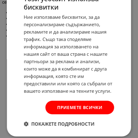
сезон на открито.
бисквитки
Сеидба на закрито:
II - III
Ние използваме бисквитки, за да
Сеидба на открито:
IV - VII
персонализираме съдържанието,
Разсаждане:
V - VIII
Разстояние:
80-120 х 50 см
рекламите и да анализираме нашия
Добив:
V - IX
трафик. Също така споделяме
информация за използването на
нашия сайт от ваша страна с нашите
партньори за реклама и анализи,
които може да я комбинират с друга
информация, която сте им
предоставили или която са събрали от
вашето използване на техните услуги.
ПРИЕМЕТЕ ВСИЧКИ
ПОКАЖЕТЕ ПОДРОБНОСТИ