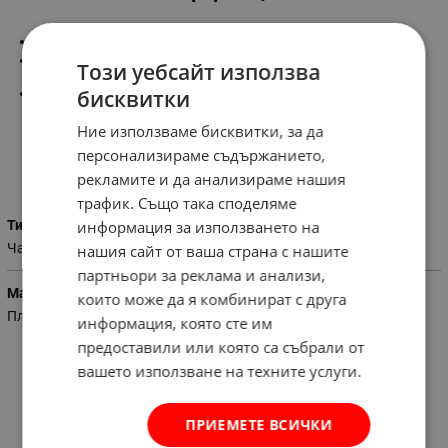
Детска чаша
Материал-пластамаса
Този уебсайт използва
бисквитки
Различни видове и цветове
Ние използваме бисквитки, за да
персонализираме съдържанието,
Характеристики
рекламите и да анализираме нашия
трафик. Също така споделяме
Тип
информация за използването на
Чаши
нашия сайт от ваша страна с нашите
партньори за реклама и анализи,
Материал
които може да я комбинират с друга
Пластмаса
информация, която сте им
предоставили или която са събрали от
вашето използване на техните услуги.
ПРИЕМЕТЕ ВСИЧКИ