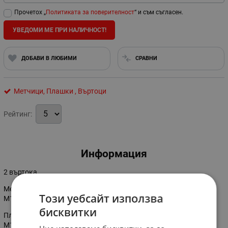
Прочетох „
Политиката за поверителност
“ и съм съгласен.
УВЕДОМИ МЕ ПРИ НАЛИЧНОСТ!
ДОБАВИ В ЛЮБИМИ
СРАВНИ
Метчици, Плашки , Въртоци
Рейтинг:
Информация
2 въртока
Метчици: М3х0,6 М4х0,75 М5х0,9 М6х1,0 М7х1,0 М8х1,25
Този уебсайт използва
М10х1,5 М12х1,75
бисквитки
Плашки: М3х0,6 М4х0,75 М5х0,9 М6х1,0 М7х1,0 М8х1,25
М10х1,5 М12х1,75