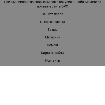
При възникване на спор, свързан с покупка онлайн, можете да
ползвате сайта ОРС
Вашите права
Отказ от сделка
За нас
Магазини
Помощ
Карта на сайта
Контакти
КОНТАКТИ
БАГИРА ООД
гр. Стара Загора, бул. "Патриарх Евтимий" 39
Телефони:
0899 919 917
- Информация
(042) 613 389
- Факс