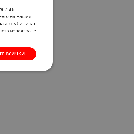
е и да
нето на нашия
 да я комбинират
ашето използване
ТЕ ВСИЧКИ