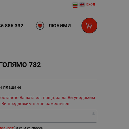
ВХОД
ЛЮБИМИ
6 886 332
 ГОЛЯМО 782
 и плащане
 оставете Вашата ел. поща, за да Ви уведомим
 Ви предложим негов заместител.
телност
“ и съм съгласен.