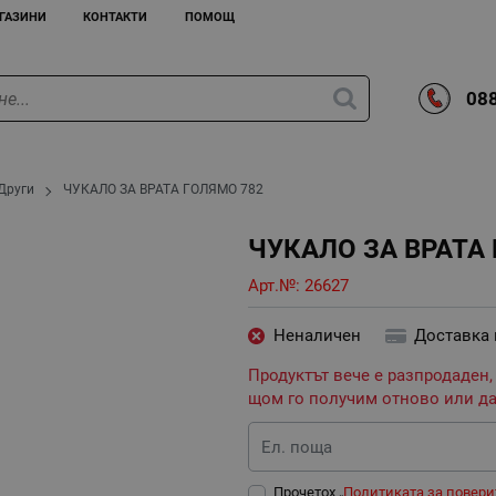
ГАЗИНИ
КОНТАКТИ
ПОМОЩ
088
Други
ЧУКАЛО ЗА ВРАТА ГОЛЯМО 782
ЧУКАЛО ЗА ВРАТА
Арт.№:
26627
Неналичен
Доставка
Продуктът вече е разпродаден,
щом го получим отново или да
Ел. поща
Прочетох „
Политиката за повери