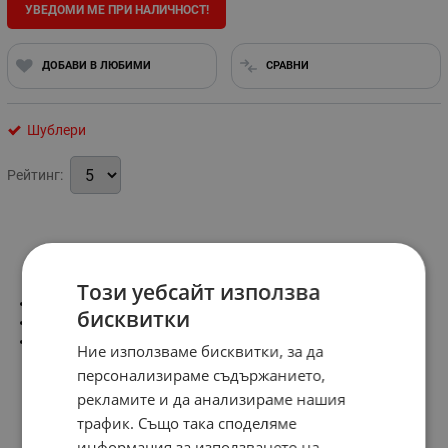
УВЕДОМИ МЕ ПРИ НАЛИЧНОСТ!
ДОБАВИ В ЛЮБИМИ
СРАВНИ
Шублери
Рейтинг:
Информация
Този уебсайт използва
За измерване на вътрешни, външни размери и дълбочини
бисквитки
Диапазон на измерване: до 300 мм
В дървена кутия за сигурно съхранение
Ние използваме бисквитки, за да
персонализираме съдържанието,
рекламите и да анализираме нашия
трафик. Също така споделяме
информация за използването на