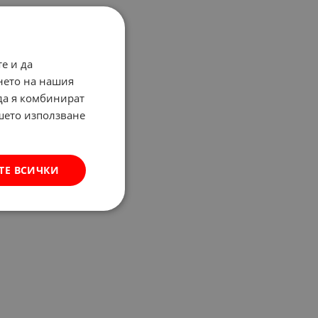
е и да
нето на нашия
 да я комбинират
ашето използване
ТЕ ВСИЧКИ