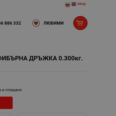
ВХОД
ЛЮБИМИ
6 886 332
ИБЪРНА ДРЪЖКА 0.300кг.
а и плащане
И