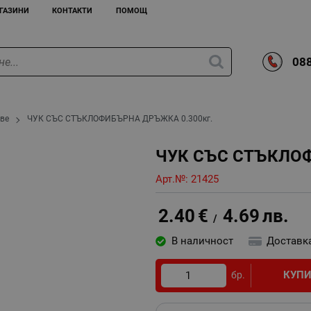
ГАЗИНИ
КОНТАКТИ
ПОМОЩ
088
ове
ЧУК СЪС СТЪКЛОФИБЪРНА ДРЪЖКА 0.300кг.
ЧУК СЪС СТЪКЛОФ
Арт.№:
21425
2.40
€
4.69
лв.
/
В наличност
Доставк
КУП
бр.