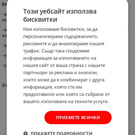
Електронен термометър и влагомер
Този уебсайт използва
- измерване на относителна влажност (20% rH до 99% rH) и
бисквитки
околна температура (0°C до 50°C)
Ние използваме бисквитки, за да
- може да се използва като настолно устройство с разтегателен
клипс
персонализираме съдържанието,
рекламите и да анализираме нашия
- вграден магнитен държач
трафик. Също така споделяме
- електронен дисплей
информация за използването на
нашия сайт от ваша страна с нашите
- размери: 65х55 мм.
партньори за реклама и анализи,
които може да я комбинират с друга
С включени батерии!
информация, която сте им
предоставили или която са събрали от
вашето използване на техните услуги.
ПРИЕМЕТЕ ВСИЧКИ
ПОКАЖЕТЕ ПОДРОБНОСТИ