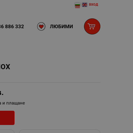
ВХОД
ЛЮБИМИ
6 886 332
NOX
в.
а и плащане
И