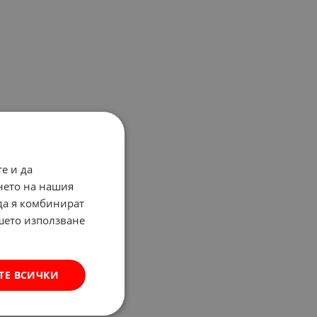
е и да
нето на нашия
 да я комбинират
ашето използване
ТЕ ВСИЧКИ