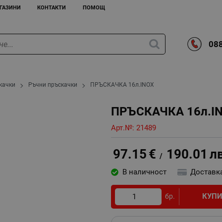
ГАЗИНИ
КОНТАКТИ
ПОМОЩ
088
качки
Ръчни пръскачки
ПРЪСКАЧКА 16л.INOX
ПРЪСКАЧКА 16л.I
Арт.№:
21489
97.15
€
190.01
л
/
В наличност
Доставк
КУП
бр.