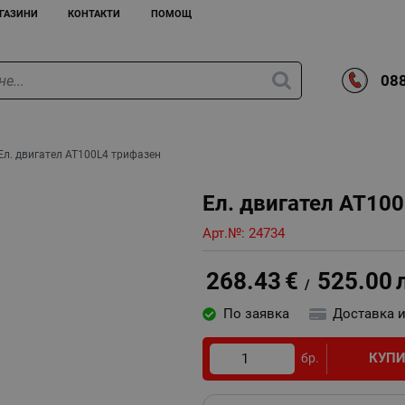
ГАЗИНИ
КОНТАКТИ
ПОМОЩ
088
Ел. двигател AT100L4 трифазен
Ел. двигател AT10
Арт.№:
24734
268.43
€
525.00
/
По заявка
Доставка 
КУП
бр.