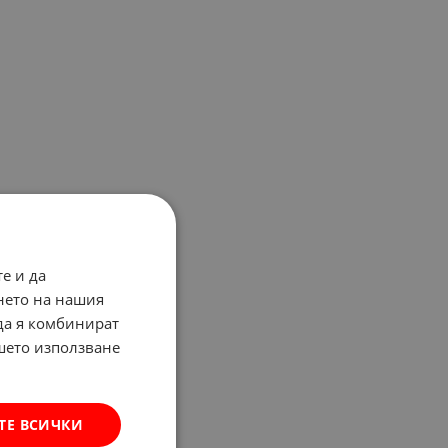
е и да
нето на нашия
 да я комбинират
ашето използване
ТЕ ВСИЧКИ