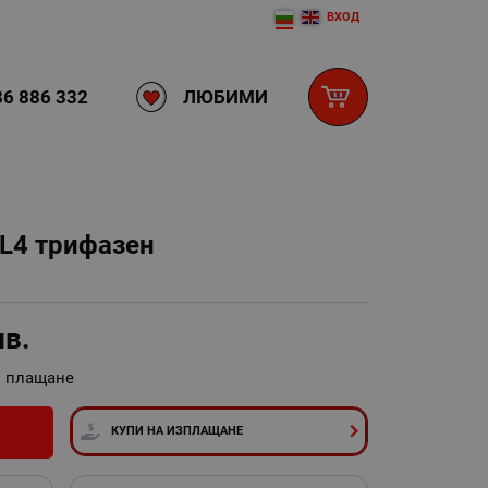
ВХОД
ЛЮБИМИ
6 886 332
0L4 трифазен
лв.
и плащане
И
КУПИ НА ИЗПЛАЩАНЕ