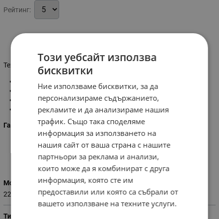
Рейтинг:
Информация
Този уебсайт използва
Технически характеристики:
бисквитки
Мощност:
2,2 kW
Ние използваме бисквитки, за да
Максимални обороти:
2850 об. /мин.
персонализираме съдържанието,
Трифазен
рекламите и да анализираме нашия
Тегло:
15 кг.
трафик. Също така споделяме
Гаранция: 1 година!
информация за използването на
нашия сайт от ваша страна с нашите
партньори за реклама и анализи,
Характеристики
които може да я комбинират с друга
информация, която сте им
Мощност (W)
предоставили или която са събрали от
2200
вашето използване на техните услуги.
Тип двигател