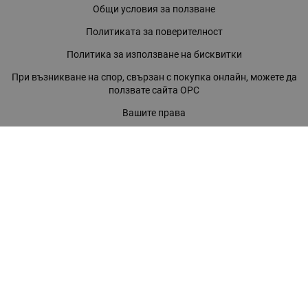
Общи условия за ползване
Политиката за поверителност
Политика за използване на бисквитки
При възникване на спор, свързан с покупка онлайн, можете да
ползвате сайта ОРС
Вашите права
Отказ от сделка
За нас
Магазини
Помощ
Карта на сайта
Контакти
КОНТАКТИ