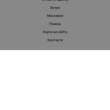
За нас
Магазини
Помощ
Карта на сайта
Контакти
КОНТАКТИ
БАГИРА ООД
гр. Стара Загора, бул. "Патриарх Евтимий" 39
Телефони:
0899 919 917
- Информация
(042) 613 389
- Факс
0886 886 332
- Онлайн магазин
E-mail:
online:at:bagira.bg
МЕТОДИ НА ПЛАЩАНЕ