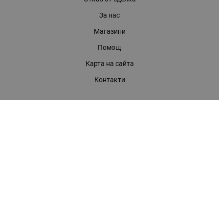
За нас
Магазини
Помощ
Карта на сайта
Контакти
КОНТАКТИ
БАГИРА ООД
гр. Стара Загора, бул. "Патриарх Евтимий" 39
Телефони:
0899 919 917
- Информация
(042) 613 389
- Факс
0886 886 332
- Онлайн магазин
E-mail:
online:at:bagira.bg
МЕТОДИ НА ПЛАЩАНЕ