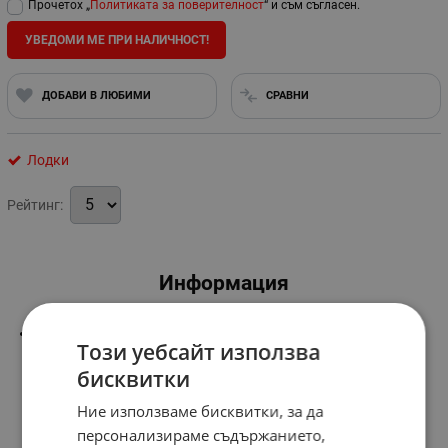
Прочетох „
Политиката за поверителност
“ и съм съгласен.
УВЕДОМИ МЕ ПРИ НАЛИЧНОСТ!
ДОБАВИ В ЛЮБИМИ
СРАВНИ
Лодки
Рейтинг:
Информация
Размер:
46x43см.
Този уебсайт използва
бисквитки
Ние използваме бисквитки, за да
персонализираме съдържанието,