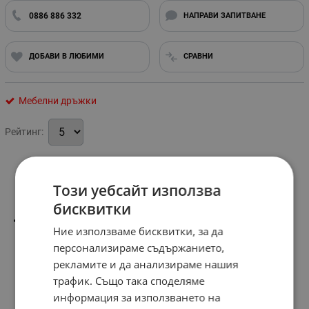
0886 886 332
НАПРАВИ ЗАПИТВАНЕ
ДОБАВИ В ЛЮБИМИ
СРАВНИ
Мебелни дръжки
Рейтинг:
Информация
Този уебсайт използва
бисквитки
Размер-160мм.
Ние използваме бисквитки, за да
персонализираме съдържанието,
рекламите и да анализираме нашия
трафик. Също така споделяме
информация за използването на