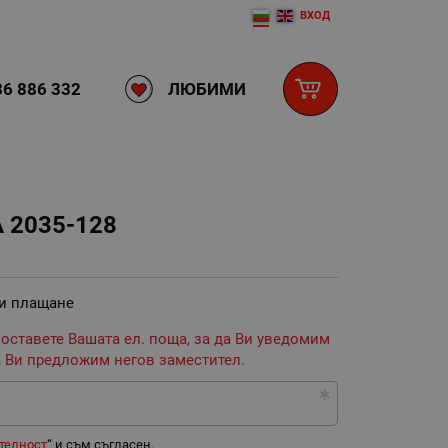
ВХОД
ЛЮБИМИ
6 886 332
2035-128
 и плащане
 оставете Вашата ел. поща, за да Ви уведомим
 Ви предложим негов заместител.
телност
“ и съм съгласен.