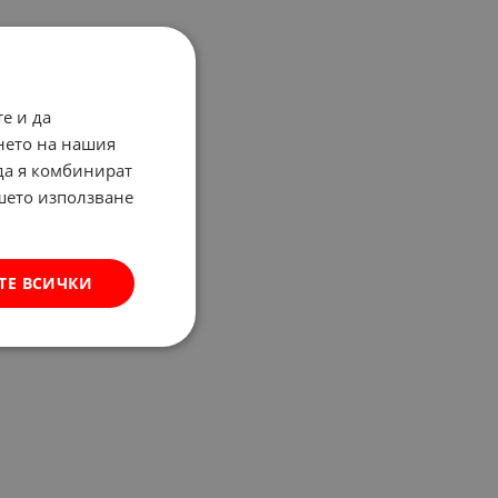
е и да
нето на нашия
 да я комбинират
ашето използване
ТЕ ВСИЧКИ