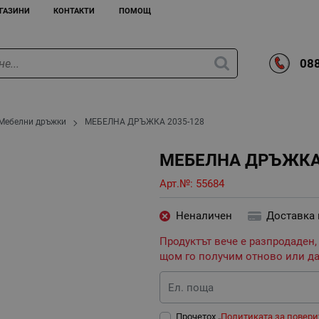
ГАЗИНИ
КОНТАКТИ
ПОМОЩ
088
Мебелни дръжки
МЕБЕЛНА ДРЪЖКА 2035-128
МЕБЕЛНА ДРЪЖКА 
Арт.№:
55684
Неналичен
Доставка
Продуктът вече е разпродаден,
щом го получим отново или да
Ел. поща
Прочетох „
Политиката за повери