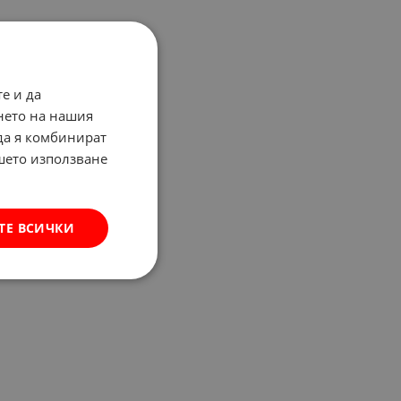
е и да
нето на нашия
 да я комбинират
ашето използване
ТЕ ВСИЧКИ