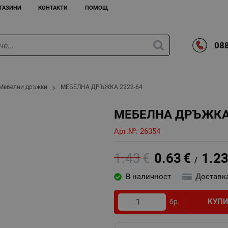
ГАЗИНИ
КОНТАКТИ
ПОМОЩ
088
Мебелни дръжки
МЕБЕЛНА ДРЪЖКА 2222-64
МЕБЕЛНА ДРЪЖКА 
Арт.№:
26354
1.43
€
0.63
€
1.2
/
В наличност
Доставк
КУП
бр.