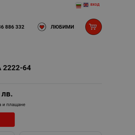
ВХОД
ЛЮБИМИ
6 886 332
2222-64
3
лв.
а и плащане
И