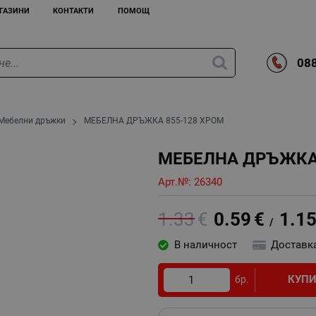
ГАЗИНИ
КОНТАКТИ
ПОМОЩ
088
Мебелни дръжки
МЕБЕЛНА ДРЪЖКА 855-128 ХРОМ
МЕБЕЛНА ДРЪЖКА 
Арт.№:
26340
1.33
€
0.59
€
1.1
/
В наличност
Доставк
КУП
бр.