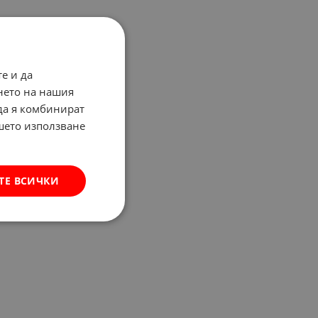
е и да
нето на нашия
 да я комбинират
ашето използване
ТЕ ВСИЧКИ