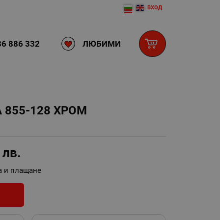
ВХОД
ЛЮБИМИ
6 886 332
855-128 ХРОМ
5
лв.
а и плащане
И