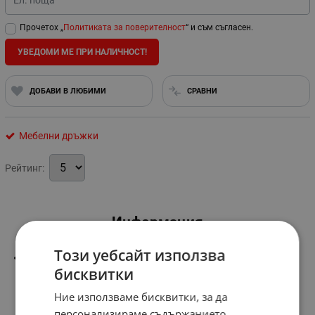
Ел. поща
Прочетох „
Политиката за поверителност
“ и съм съгласен.
УВЕДОМИ МЕ ПРИ НАЛИЧНОСТ!
ДОБАВИ В ЛЮБИМИ
СРАВНИ
Мебелни дръжки
Рейтинг:
Информация
Този уебсайт използва
Жълто-кафява
бисквитки
Ние използваме бисквитки, за да
персонализираме съдържанието,