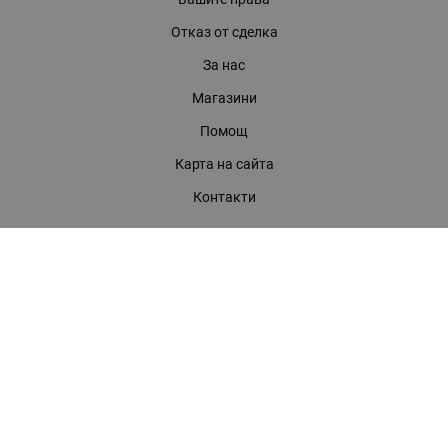
Отказ от сделка
За нас
Магазини
Помощ
Карта на сайта
Контакти
КОНТАКТИ
БАГИРА ООД
гр. Стара Загора, бул. "Патриарх Евтимий" 39
Телефони:
0899 919 917
- Информация
(042) 613 389
- Факс
0886 886 332
- Онлайн магазин
E-mail:
online:at:bagira.bg