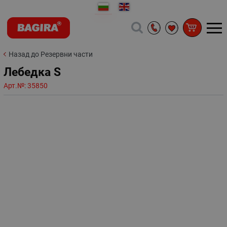
Назад до Резервни части
Лебедка S
Арт.№:
35850