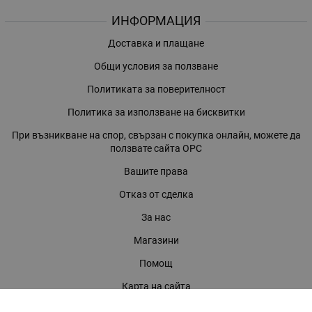
ИНФОРМАЦИЯ
Доставка и плащане
Общи условия за ползване
Политиката за поверителност
Политика за използване на бисквитки
При възникване на спор, свързан с покупка онлайн, можете да
ползвате сайта ОРС
Вашите права
Отказ от сделка
За нас
Магазини
Помощ
Карта на сайта
Контакти