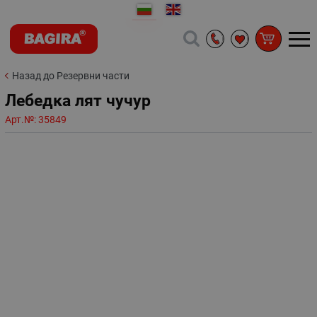
Назад до Резервни части
Лебедка лят чучур
Арт.№:
35849